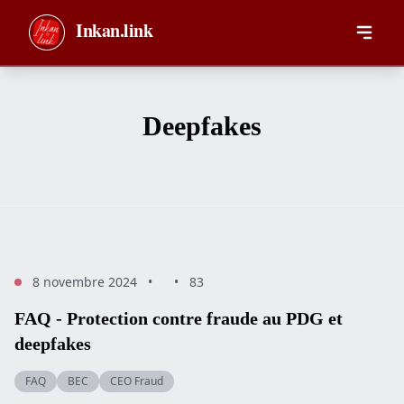
Aller au contenu principal
Inkan.link
Deepfakes
8 novembre 2024
•
•
83
FAQ - Protection contre fraude au PDG et
deepfakes
FAQ
BEC
CEO Fraud